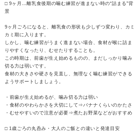
□ 9ヶ月…離乳食後期の噛む練習が進まない時の“詰まる”背
景
9ヶ月ごろになると、離乳食の形状も少しずつ変わり、カミ
カミ期に入ります。
しかし、噛む練習がうまく進まない場合、食材が喉に詰ま
りやすくなったり、むせたりすることも。
この時期は、前歯が生え始めるものの、まだしっかり噛み
切る力は弱いです。
食材の大きさや硬さを見直し、無理なく噛む練習ができる
ようサポートしましょう。
・前歯が生え始めるが、噛み切る力は弱い
・食材のやわらかさを大切にして⇒バナナくらいのかたさ
・むせやすいので注意が必要⇒煮たお野菜などがおすすめ
□ 1歳ごろの丸呑み・大人のご飯との違いと発達目安