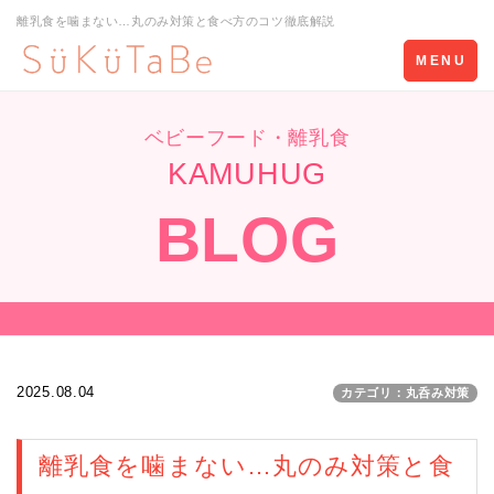
離乳食を噛まない…丸のみ対策と食べ方のコツ徹底解説
Toggle
MENU
navigation
ベビーフード・離乳食
KAMUHUG
BLOG
2025.08.04
カテゴリ：丸呑み対策
離乳食を噛まない…丸のみ対策と食