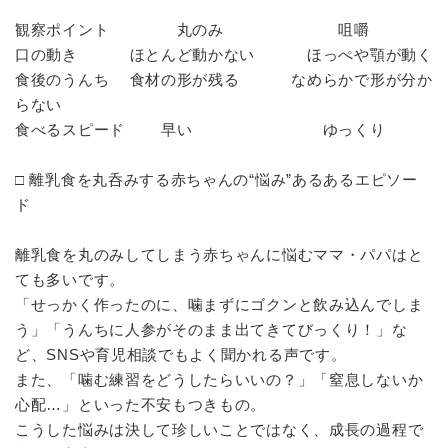
観察ポイント 丸のみ 咀嚼
口の動き ほとんど動かない ほっぺや顎が動く
食後のうんち 食材の形が残る なめらかで形が分か
らない
食べるスピード 早い ゆっくり
□ 離乳食を丸呑みする赤ちゃんの“悩み”あるあるエピソー
ド
離乳食を丸のみしてしまう赤ちゃんに悩むママ・パパはと
ても多いです。
「せっかく作ったのに、噛まずにゴクンと飲み込んでしま
う」「うんちに人参がそのまま出てきてびっくり！」な
ど、SNSや育児相談でもよく聞かれる声です。
また、「噛む練習をどうしたらいいの？」「窒息しないか
心配…」といった不安もつきもの。
こうした悩みは決して珍しいことではなく、成長の過程で