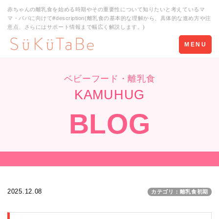
赤ちゃんの離乳食を始める時期やその重要性について知りたいと考えているマ
マ・パパに向けて#description(離乳食の基本的な理解から、具体的な進め方や注
意点、さらにはサポート情報まで幅広く解説します。)
Toggle
MENU
navigation
ベビーフード・離乳食
KAMUHUG
BLOG
2025.12.08
カテゴリ：離乳食初期