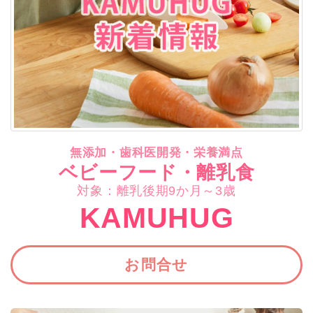
無添加・歯科医開発・栄養満点
ベビーフード・離乳食
対象：離乳後期9か月～3歳
KAMUHUG
お問合せ